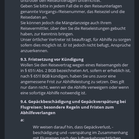
und/oder den Reiseunterlagen unterrichtet.
Geben Sie bitte in jedem Fall die in den Reiseunterlagen
genannte Vorgangs-/Reisenummer, das Reiseziel und die
Reisedaten an.
Sie können jedoch die Mängelanzeige auch Ihrem
Reisevermittler, über den Sie die Reiseleistungen gebucht
haben, zur Kenntnis bringen.
Unser örtlicher Vertreter ist beauftragt, für Abhilfe zu sorgen
sofern dies möglich ist. Er ist jedoch nicht befugt, Ansprüche
anzuerkennen.
9.3. Fristsetzung vor Kündigung
Wollen Sie den Reisevertrag wegen eines Reisemangels der
in § 651i Abs. 2 BGB bezeichneten Art, sofern er erheblich ist,
nach § 651l BGB kündigen, haben Sie uns zuvor eine
angemessene Frist zur Abhilfeleistung zu setzen. Dies gilt
nur dann nicht, wenn wir die Abhilfe verweigern oder wenn
eine sofortige Abhilfe notwendig ist.
9.4. Gepäckbeschädigung und Gepäckverspätung bei
Flugreisen; besondere Regeln und Fristen zum
Abhilfeverlangen
a:
Wir weisen darauf hin, dass Gepäckverlust, -
beschädigung und –verspätung im Zusammenhang
mit Flugreisen nach den luftverkehrsrechtlichen