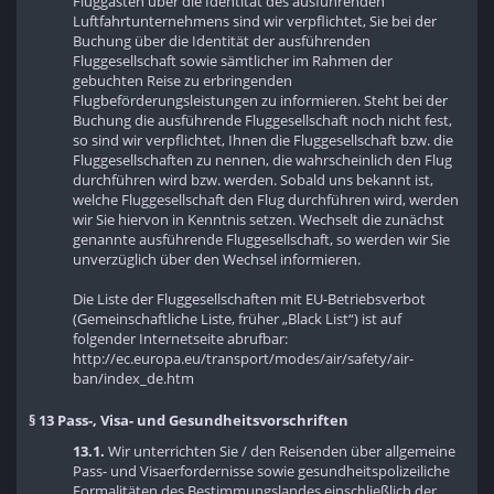
Fluggästen über die Identität des ausführenden
Luftfahrtunternehmens sind wir verpflichtet, Sie bei der
Buchung über die Identität der ausführenden
Fluggesellschaft sowie sämtlicher im Rahmen der
gebuchten Reise zu erbringenden
Flugbeförderungsleistungen zu informieren. Steht bei der
Buchung die ausführende Fluggesellschaft noch nicht fest,
so sind wir verpflichtet, Ihnen die Fluggesellschaft bzw. die
Fluggesellschaften zu nennen, die wahrscheinlich den Flug
durchführen wird bzw. werden. Sobald uns bekannt ist,
welche Fluggesellschaft den Flug durchführen wird, werden
wir Sie hiervon in Kenntnis setzen. Wechselt die zunächst
genannte ausführende Fluggesellschaft, so werden wir Sie
unverzüglich über den Wechsel informieren.
Die Liste der Fluggesellschaften mit EU-Betriebsverbot
(Gemeinschaftliche Liste, früher „Black List“) ist auf
folgender Internetseite abrufbar:
http://ec.europa.eu/transport/modes/air/safety/air-
ban/index_de.htm
§ 13 Pass-, Visa- und Gesundheitsvorschriften
13.1.
Wir unterrichten Sie / den Reisenden über allgemeine
Pass- und Visaerfordernisse sowie gesundheitspolizeiliche
Formalitäten des Bestimmungslandes einschließlich der