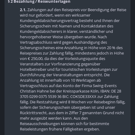
§ 2 Bezahlung / Reiseunterlagen
2.1.
Zahlungen auf den Reisepreis vor Beendigung der Reise
wird nur gefordert, wenn ein wirksamer
Kundengeldabsicherungsvertrag besteht und Ihnen der
Sicherungsschein mit Namen und Kontaktdaten des
Kundengeldabsicherers in klarer, verständlicher und
hervorgehobener Weise übergeben wurde. Nach
Vertragsabschluss wird gegen Aushändigung des
Sicherungsscheines eine Anzahlung in Höhe von 20 % des
Reisepreises zur Zahlung fällig, mindestens jedoch in Höhe
von € 250,00, da dies der Vorleistungsquote des
Veranstalters zur Vorfinanzierung gegenüber
Hotelbetreiber und für touristischen Vorleistungen zur
Durchführung der Veranstaltungen entspricht. Die
Anzahlung ist innerhalb von 10 Werktagen ab
Vertragsschluss auf das Konto der Firma Swing-Events
Christian Hahne bei der Kreissparkasse Köln, IBAN: DE 28
3705 0299 0375 5539 36 BIC: COKSDE33XXX zur Zahlung
fällig. Die Restzahlung wird 8 Wochen vor Reisebeginn fällig,
sofern der Sicherungsschein übergeben ist und unser
Rücktrittsrecht, aus dem in Ziffer 7 genannten Grund nicht
mehr ausgeübt werden kann. Aus den
Reiseausschreibungen können sich für bestimmte
Reiseleistungen frühere Fälligkeiten ergeben.