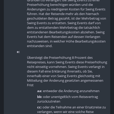
Gründen zu verlangen, die Swing Events zu einer
Preiserhöhung berechtigen würden und die
Änderungen zu niedrigeren Kosten für Swing Events
führen. Hat der Reisende mehr als den hiernach
geschuldeten Betrag gezahlt, ist der Mehrbetrag von
Swing Events zu erstatten. Swing Events darf von
dem zu erstattenden Mehrbetrag die tatsächlich
entstandenen Bearbeitungskosten abziehen. Swing
Events hat dem Reisenden auf dessen Verlangen
nachzuweisen, in welcher Höhe Bearbeitungskosten
entstanden sind.
e:
Übersteigt die Preiserhöhung 8 Prozent des
Reisepreises, kann Swing Events diese Preiserhöhung
nicht einseitig vornehmen. Swing Events verlangt in
diesem Fall eine Erklärung Ihrerseits, ob Sie,
innerhalb einer von Swing Events gleichzeitig mit
Mitteilung der Änderung gesetzten angemessenen
Frist
aa:
entweder die Änderung anzunehmen
bb:
oder unentgeltlich vom Reisevertrag
zurückzutreten
cc:
oder die Teilnahme an einer Ersatzreise zu
verlangen, wenn wir eine solche Reise