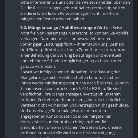
Bitte informieren Sie uns oder den Reisevermittler, über den
Sie die Reiseleistungen gebucht haben, rechtzeitig, sollten
Sie die erforderlichen Reiseunterlagen nicht innerhalb
mitgeteilter Fristen erhalten haben.
9.2. Mängelanzeige / Abhilfeverlangen
Wird die Reise
nicht frei von Reisemängeln erbracht, so können Sie Abhilfe
verlangen. Dazu bedarf es – unbeschadet unserer
vorrangigen Leistungspflicht – Ihrer Mitwirkung. Deshalb
sind Sie verpflichtet, alles Ihnen Zumutbare zu tun, um zu
einer Behebung der Störung beizutragen und eventuell
entstehenden Schaden möglichst gering zu halten oder
ganz zu vermeiden.
Soweit wir infolge einer schuldhaften Unterlassung der
Mängelanzeige nicht Abhilfe schaffen konnten, stehen
Ihnen weder Minderungsansprüche nach § 651m BGB noch
Schadensersatzansprüche nach § 651n BGB zu. Sie sind
verpflichtet, Ihre Mängelanzeige unverzüglich unserem
örtlichen Vertreter zur Kenntnis zu geben. Ist ein örtlicher
Vertreter nicht vorhanden und vertraglich nicht geschuldet,
sind uns etwaige Reisemängel unter den unten
angegebenen Kontaktdaten oder der mitgeteilten
Kontaktstelle zur Kenntnis zu bringen; über die
Erreichbarkeit unseres örtlichen Vertreters bzw. unserer
örtlichen Kontaktstelle wird in der Reisebestätigung