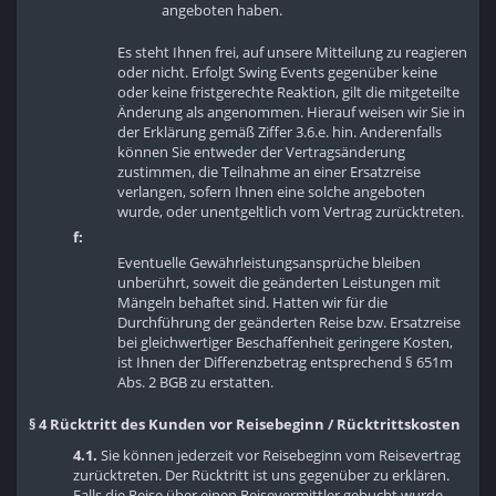
angeboten haben.
Es steht Ihnen frei, auf unsere Mitteilung zu reagieren
oder nicht. Erfolgt Swing Events gegenüber keine
oder keine fristgerechte Reaktion, gilt die mitgeteilte
Änderung als angenommen. Hierauf weisen wir Sie in
der Erklärung gemäß Ziffer 3.6.e. hin. Anderenfalls
können Sie entweder der Vertragsänderung
zustimmen, die Teilnahme an einer Ersatzreise
verlangen, sofern Ihnen eine solche angeboten
wurde, oder unentgeltlich vom Vertrag zurücktreten.
f:
Eventuelle Gewährleistungsansprüche bleiben
unberührt, soweit die geänderten Leistungen mit
Mängeln behaftet sind. Hatten wir für die
Durchführung der geänderten Reise bzw. Ersatzreise
bei gleichwertiger Beschaffenheit geringere Kosten,
ist Ihnen der Differenzbetrag entsprechend § 651m
Abs. 2 BGB zu erstatten.
§ 4 Rücktritt des Kunden vor Reisebeginn / Rücktrittskosten
4.1.
Sie können jederzeit vor Reisebeginn vom Reisevertrag
zurücktreten. Der Rücktritt ist uns gegenüber zu erklären.
Falls die Reise über einen Reisevermittler gebucht wurde,