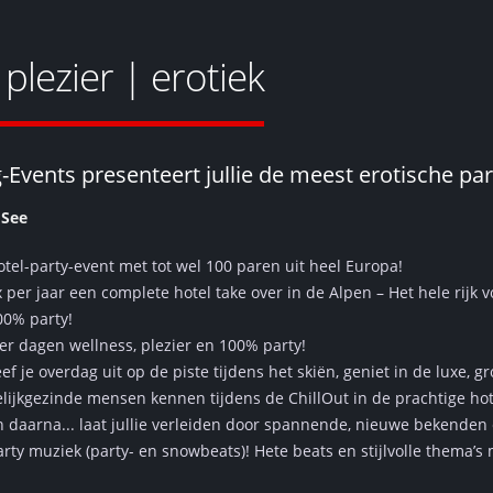
plezier | erotiek
-Events presenteert jullie de meest erotische pa
 See
otel-party-event met tot wel 100 paren uit heel Europa!
 per jaar een complete hotel take over in de Alpen – Het hele rijk v
00% party!
ier dagen wellness, plezier en 100% party!
ef je overdag uit op de piste tijdens het skiën, geniet in de luxe, 
elijkgezinde mensen kennen tijdens de ChillOut in de prachtige ho
n daarna... laat jullie verleiden door spannende, nieuwe bekenden
arty muziek (party- en snowbeats)! Hete beats en stijlvolle thema’