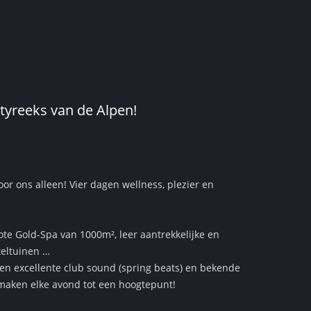
rtyreeks van de Alpen!
oor ons alleen! Vier dagen wellness, plezier en
grote Gold-Spa van 1000m², leer aantrekkelijke en
teltuinen …
 en excellente club sound (spring beats) en bekende
s maken elke avond tot een hoogtepunt!