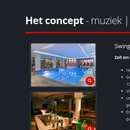
Het concept
- muziek | 
Swing
Zell am
H
6x
1
V
Le
g
E
p