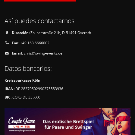
Así puedes contactarnos
Dirección:
Zöllnerstraße 21b, D-51491 Overath
Fon:
+49 163 6666002
Email:
chris@swing-events.de
Datos bancaríos:
Kreissparkasse Köln
IBAN:
DE 28370502990375553936
BIC:
COKS DE 33 XXX