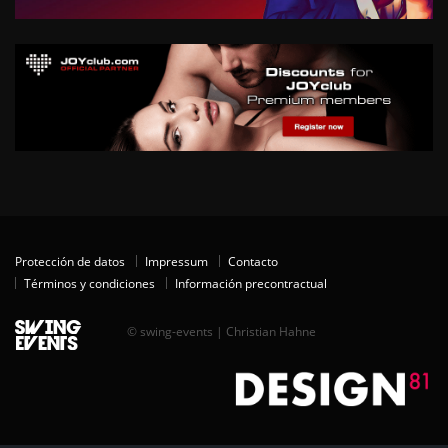
Protección de datos
Impressum
Contacto
Términos y condiciones
Información precontractual
© swing-events | Christian Hahne