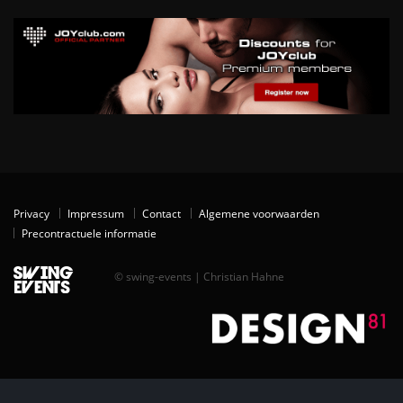
Privacy
Impressum
Contact
Algemene voorwaarden
Precontractuele informatie
© swing-events | Christian Hahne