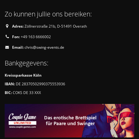
Zo kunnen jullie ons bereiken:
Adres:
Zöllnerstraße 21b, D-51491 Overath
Fon:
+49 163 6666002
Email:
chris@swing-events.de
Bankgegevens:
Kreissparkasse Köln
IBAN:
DE 28370502990375553936
BIC:
COKS DE 33 XXX